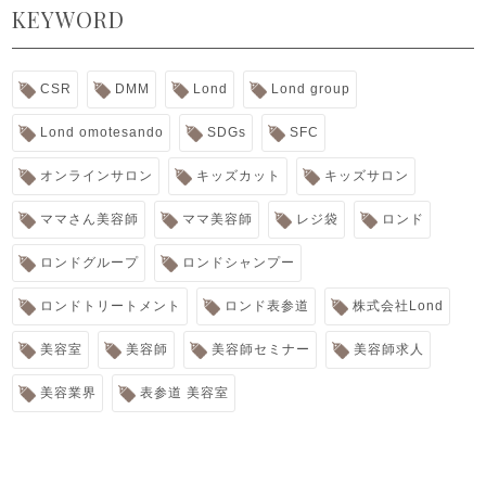
KEYWORD
CSR
DMM
Lond
Lond group
Lond omotesando
SDGs
SFC
オンラインサロン
キッズカット
キッズサロン
ママさん美容師
ママ美容師
レジ袋
ロンド
ロンドグループ
ロンドシャンプー
ロンドトリートメント
ロンド表参道
株式会社Lond
美容室
美容師
美容師セミナー
美容師求人
美容業界
表参道 美容室