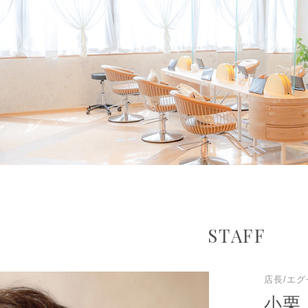
STAFF
店長/エ
小栗