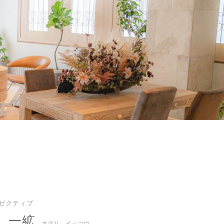
グゼクティブ
 一絋
オグリ イッコウ