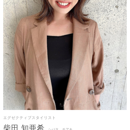
エグゼクティブスタイリスト
柴田 知亜希
シバタ チアキ