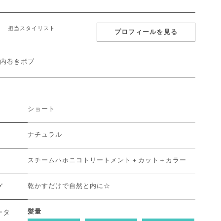
担当スタイリスト
プロフィールを見る
内巻きボブ
ショート
ナチュラル
スチームハホニコトリートメント＋カット＋カラー
乾かすだけで自然と内に☆
グ
髪量
ータ