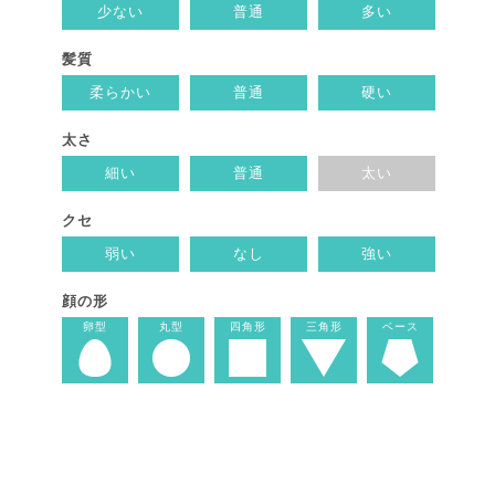
少ない
普通
多い
髪質
柔らかい
普通
硬い
太さ
細い
普通
太い
クセ
弱い
なし
強い
顔の形
卵型
丸型
四角形
三角形
ベース