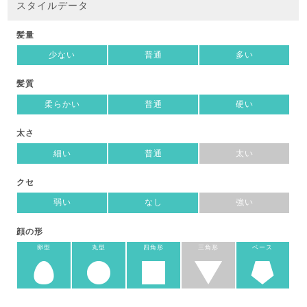
スタイルデータ
髪量
少ない
普通
多い
髪質
柔らかい
普通
硬い
太さ
細い
普通
太い
クセ
弱い
なし
強い
顔の形
卵型
丸型
四角形
三角形
ベース