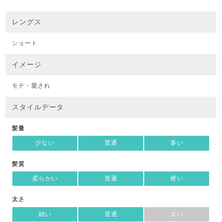
レングス
ショート
イメージ
モテ・愛され
スタイルデータ
髪量
少ない
普通
多い
髪質
柔らかい
普通
硬い
太さ
細い
普通
太い