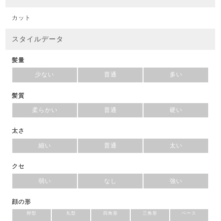
カット
スタイルデータ
髪量
少ない
普通
多い
髪質
柔らかい
普通
硬い
太さ
細い
普通
太い
クセ
弱い
なし
強い
顔の形
卵型
丸型
四角形
三角形
ベース