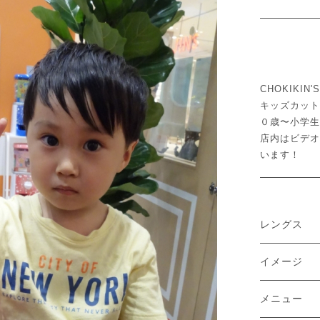
CHOKIKI
キッズカット
０歳〜小学生
店内はビデオ
います！
レングス
イメージ
メニュー