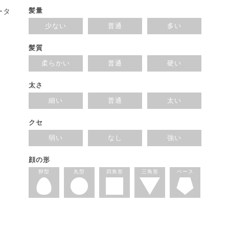
髪量
ータ
少ない
普通
多い
髪質
柔らかい
普通
硬い
太さ
細い
普通
太い
クセ
弱い
なし
強い
顔の形
卵型
丸型
四角形
三角形
ベース