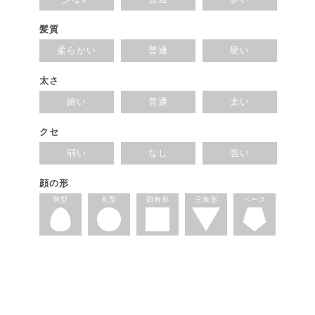
髪質
柔らかい
普通
硬い
太さ
細い
普通
太い
クセ
弱い
なし
強い
顔の形
卵型
丸型
四角形
三角形
ベース