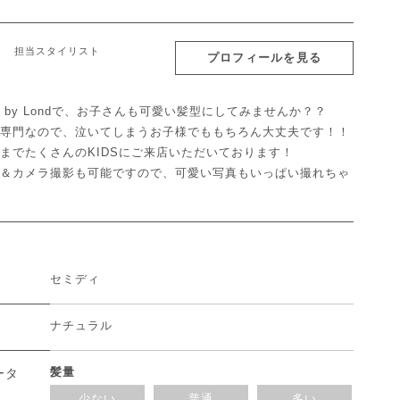
担当スタイリスト
プロフィールを見る
N'S by Londで、お子さんも可愛い髪型にしてみませんか？？
専門なので、泣いてしまうお子様でももちろん大丈夫です！！
までたくさんのKIDSにご来店いただいております！
＆カメラ撮影も可能ですので、可愛い写真もいっぱい撮れちゃ
セミディ
ナチュラル
髪量
ータ
少ない
普通
多い