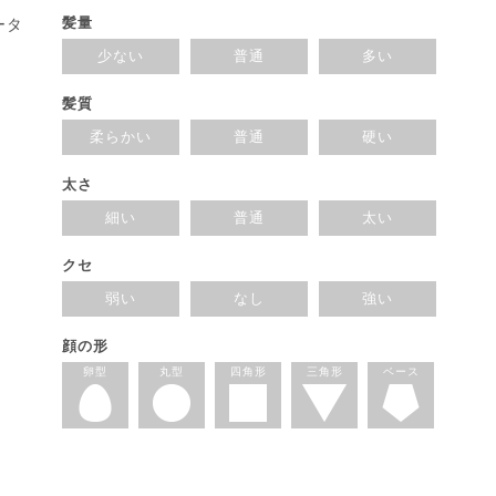
髪量
ータ
少ない
普通
多い
髪質
柔らかい
普通
硬い
太さ
細い
普通
太い
クセ
弱い
なし
強い
顔の形
卵型
丸型
四角形
三角形
ベース