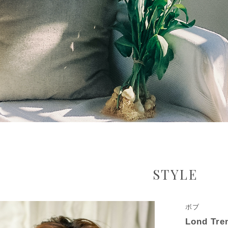
STYLE
ボブ
Lond Tre