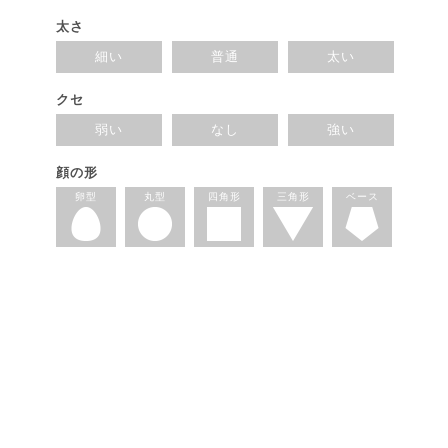
太さ
細い
普通
太い
クセ
弱い
なし
強い
顔の形
卵型
丸型
四角形
三角形
ベース