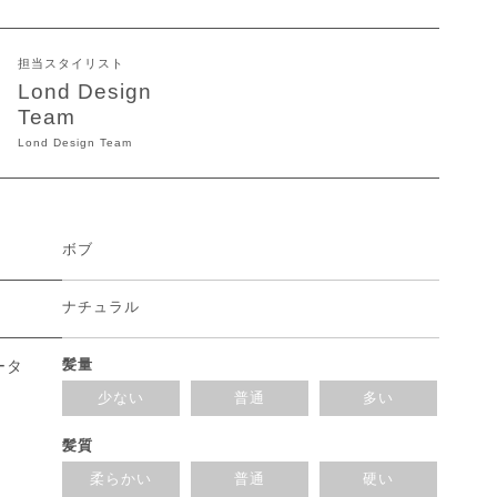
担当スタイリスト
Lond Design
Team
Lond Design Team
ボブ
ナチュラル
髪量
ータ
少ない
普通
多い
髪質
柔らかい
普通
硬い