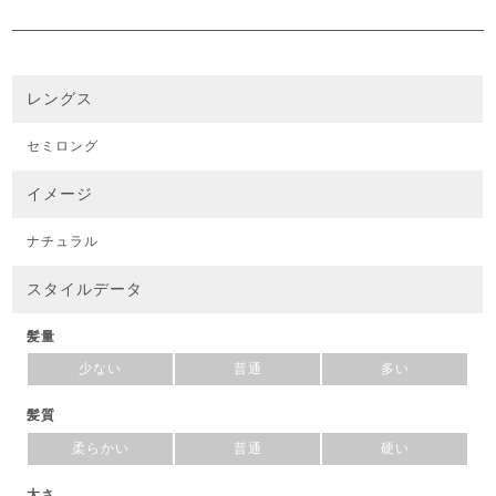
レングス
セミロング
イメージ
ナチュラル
スタイルデータ
髪量
少ない
普通
多い
髪質
柔らかい
普通
硬い
太さ