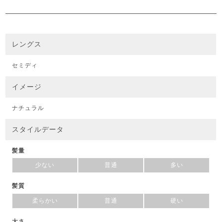
レングス
セミディ
イメージ
ナチュラル
スタイルデータ
髪量
少ない
普通
多い
髪質
柔らかい
普通
硬い
太さ