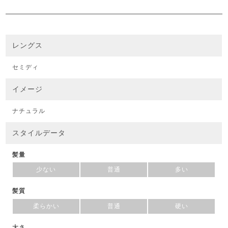
レングス
セミディ
イメージ
ナチュラル
スタイルデータ
髪量
少ない
普通
多い
髪質
柔らかい
普通
硬い
太さ