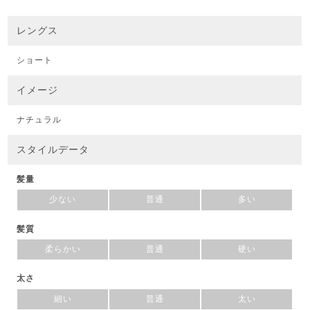
レングス
ショート
イメージ
ナチュラル
スタイルデータ
髪量
少ない
普通
多い
髪質
柔らかい
普通
硬い
太さ
細い
普通
太い