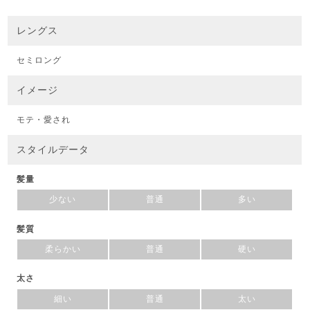
レングス
セミロング
イメージ
モテ・愛され
スタイルデータ
髪量
少ない
普通
多い
髪質
柔らかい
普通
硬い
太さ
細い
普通
太い