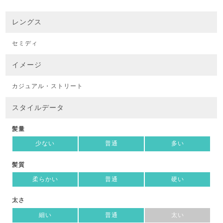
レングス
セミディ
イメージ
カジュアル・ストリート
スタイルデータ
髪量
少ない
普通
多い
髪質
柔らかい
普通
硬い
太さ
細い
普通
太い