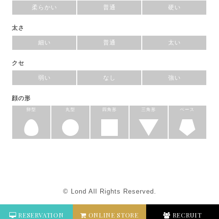
柔らかい
普通
硬い
太さ
細い
普通
太い
クセ
弱い
なし
強い
顔の形
卵型
丸型
四角形
三角形
ベース
© Lond All Rights Reserved.
RESERVATION
ONLINE STORE
RECRUIT