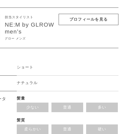
担当スタイリスト
プロフィールを見る
NE:M by GLROW
men's
グロー メンズ
ショート
ナチュラル
髪量
ータ
少ない
普通
多い
髪質
柔らかい
普通
硬い