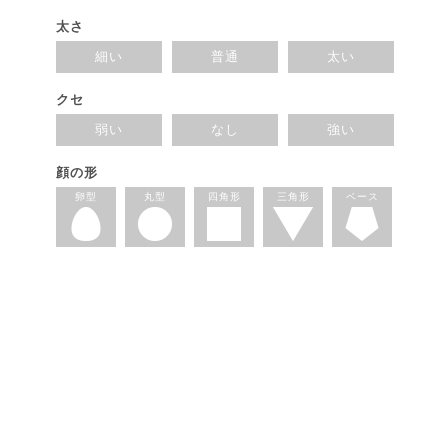
太さ
細い
普通
太い
クセ
弱い
なし
強い
顔の形
卵型
丸型
四角形
三角形
ベース