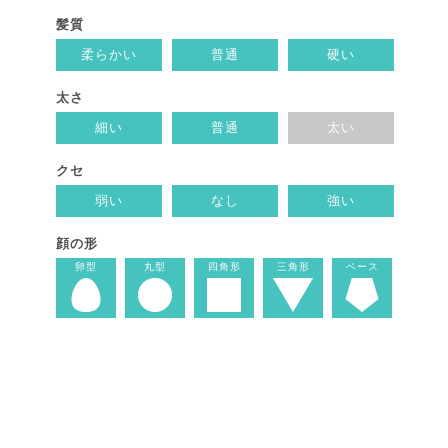
髪質
柔らかい
普通
硬い
太さ
細い
普通
太い
クセ
弱い
なし
強い
顔の形
卵型
丸型
四角形
三角形
ベース