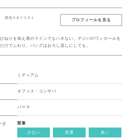
担当スタイリスト
プロフィールを見る
ひねりを加え肩のラインでもハネない。デジパのワンカールを
だけでふわり。バングはおろし流しにしても。
ミディアム
オフィス・コンサバ
パーマ
髪量
ータ
少ない
普通
多い