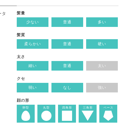
髪量
ータ
少ない
普通
多い
髪質
柔らかい
普通
硬い
太さ
細い
普通
太い
クセ
弱い
なし
強い
顔の形
卵型
丸型
四角形
三角形
ベース