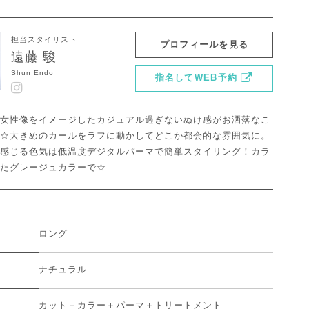
担当スタイリスト
プロフィールを見る
遠藤 駿
Shun Endo
指名してWEB予約
女性像をイメージしたカジュアル過ぎないぬけ感がお洒落なこ
☆大きめのカールをラフに動かしてどこか都会的な雰囲気に。
感じる色気は低温度デジタルパーマで簡単スタイリング！カラ
たグレージュカラーで☆
ロング
ナチュラル
カット＋カラー＋パーマ＋トリートメント