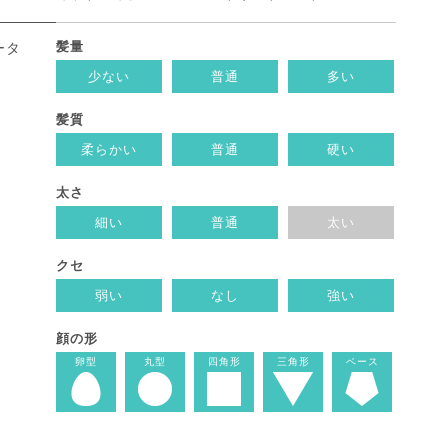
髪量
ータ
少ない
普通
多い
髪質
柔らかい
普通
硬い
太さ
細い
普通
太い
クセ
弱い
なし
強い
顔の形
卵型
丸型
四角形
三角形
ベース