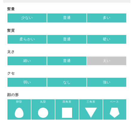
髪量
少ない
普通
多い
髪質
柔らかい
普通
硬い
太さ
細い
普通
太い
クセ
弱い
なし
強い
顔の形
卵型
丸型
四角形
三角形
ベース