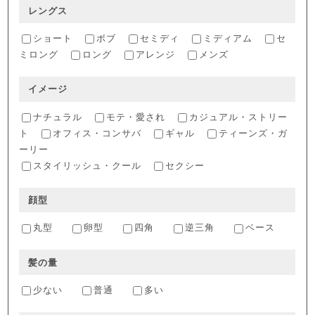
レングス
ショート
ボブ
セミディ
ミディアム
セ
ミロング
ロング
アレンジ
メンズ
イメージ
ナチュラル
モテ・愛され
カジュアル・ストリー
ト
オフィス・コンサバ
ギャル
ティーンズ・ガ
ーリー
スタイリッシュ・クール
セクシー
顔型
丸型
卵型
四角
逆三角
ベース
髪の量
少ない
普通
多い