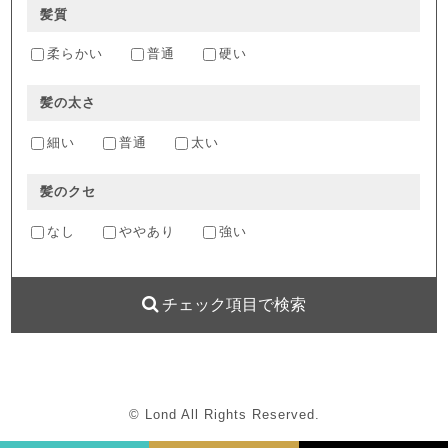
髪質
柔らかい
普通
硬い
髪の太さ
細い
普通
太い
髪のクセ
なし
ややあり
強い
チェック項目で検索
© Lond All Rights Reserved.