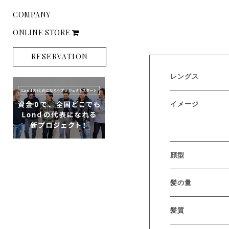
COMPANY
ONLINE STORE
RESERVATION
レングス
イメージ
顔型
髪の量
髪質