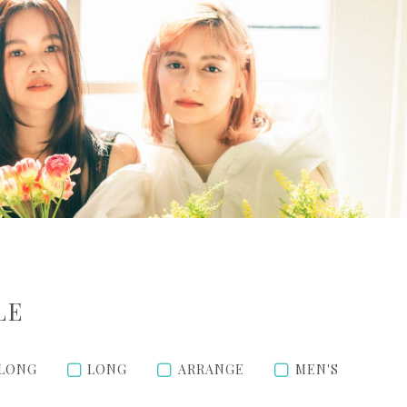
LE
 LONG
LONG
ARRANGE
MEN'S