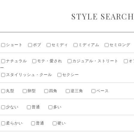
STYLE SEARC
ショート
ボブ
セミディ
ミディアム
セミロング
ナチュラル
モテ・愛され
カジュアル・ストリート
オ
ー
スタイリッシュ・クール
セクシー
丸型
卵型
四角
逆三角
ベース
少ない
普通
多い
柔らかい
普通
硬い