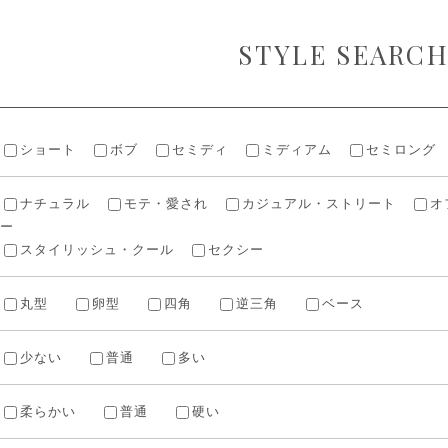
STYLE SEARC
ショート
ボブ
セミディ
ミディアム
セミロング
ナチュラル
モテ・愛され
カジュアル・ストリート
オ
ー
スタイリッシュ・クール
セクシー
丸型
卵型
四角
逆三角
ベース
少ない
普通
多い
柔らかい
普通
硬い