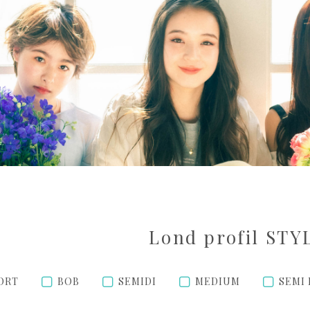
Lond profil STY
ORT
BOB
SEMIDI
MEDIUM
SEMI