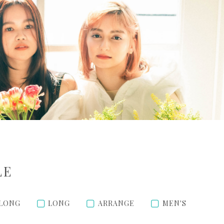
LE
 LONG
LONG
ARRANGE
MEN'S