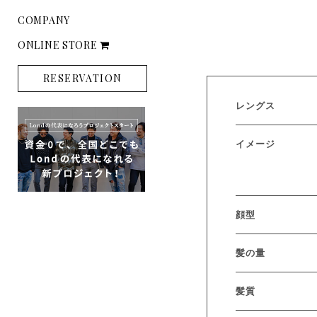
COMPANY
ONLINE STORE
RESERVATION
レングス
イメージ
顔型
髪の量
髪質