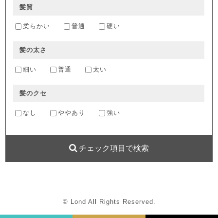
髪質
柔らかい
普通
硬い
髪の太さ
細い
普通
太い
髪のクセ
なし
ややあり
強い
チェック項目で検索
© Lond All Rights Reserved.