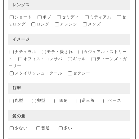
レングス
ショート
ボブ
セミディ
ミディアム
セ
ミロング
ロング
アレンジ
メンズ
イメージ
ナチュラル
モテ・愛され
カジュアル・ストリー
ト
オフィス・コンサバ
ギャル
ティーンズ・ガ
ーリー
スタイリッシュ・クール
セクシー
顔型
丸型
卵型
四角
逆三角
ベース
髪の量
少ない
普通
多い