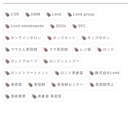
CSR
DMM
Lond
Lond group
Lond omotesando
SDGs
SFC
オンラインサロン
キッズカット
キッズサロン
ママさん美容師
ママ美容師
レジ袋
ロンド
ロンドグループ
ロンドシャンプー
ロンドトリートメント
ロンド表参道
株式会社Lond
美容室
美容師
美容師セミナー
美容師求人
美容業界
表参道 美容室