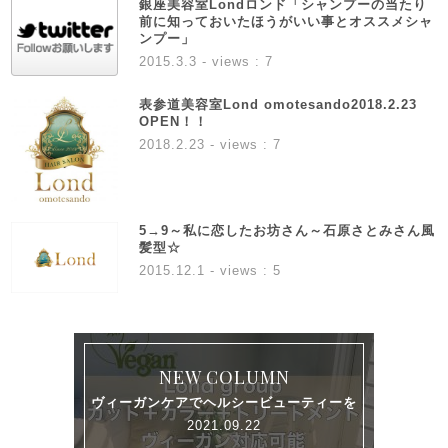
銀座美容室Londロンド「シャンプーの当たり
前に知っておいたほうがいい事とオススメシャ
ンプー」
2015.3.3
- views : 7
表参道美容室Lond omotesando2018.2.23
OPEN！！
2018.2.23
- views : 7
5→9～私に恋したお坊さん～石原さとみさん風
髪型☆
2015.12.1
- views : 5
NEW COLUMN
ヴィーガンケアでヘルシービューティーを
2021.09.22