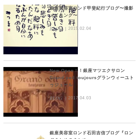
銀座美容室ロンド甲斐紀行ブログ〜撮影
メイキング〜
BLOG
2015.02.04
New Open！！銀座マツエクサロン
Grand oeil toujoursグランウィーユト
ゥジュール
BLOG
2017.04.03
銀座美容室ロンド石田吉信ブログ『ロン