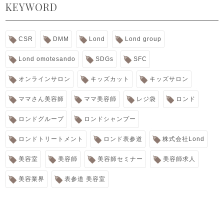
KEYWORD
CSR
DMM
Lond
Lond group
Lond omotesando
SDGs
SFC
オンラインサロン
キッズカット
キッズサロン
ママさん美容師
ママ美容師
レジ袋
ロンド
ロンドグループ
ロンドシャンプー
ロンドトリートメント
ロンド表参道
株式会社Lond
美容室
美容師
美容師セミナー
美容師求人
美容業界
表参道 美容室