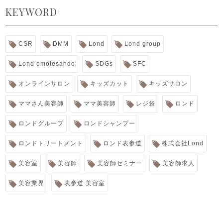
KEYWORD
CSR
DMM
Lond
Lond group
Lond omotesando
SDGs
SFC
オンラインサロン
キッズカット
キッズサロン
ママさん美容師
ママ美容師
レジ袋
ロンド
ロンドグループ
ロンドシャンプー
ロンドトリートメント
ロンド表参道
株式会社Lond
美容室
美容師
美容師セミナー
美容師求人
美容業界
表参道 美容室