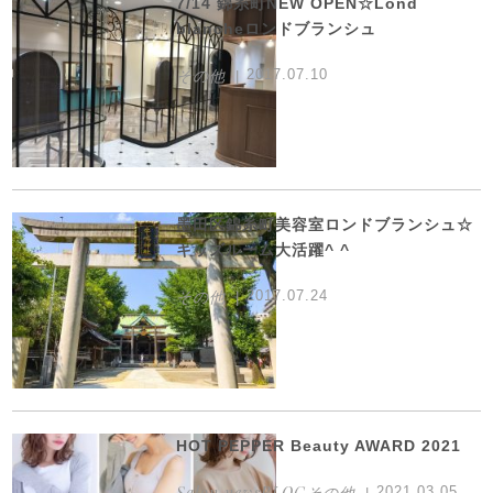
7/14 錦糸町NEW OPEN☆Lond
blancheロンドブランシュ
その他
2017.07.10
墨田区錦糸町美容室ロンドブランシュ☆
キッズルーム大活躍^ ^
その他
2017.07.24
HOT PEPPER Beauty AWARD 2021
Salon newsBLOGその他
2021.03.05