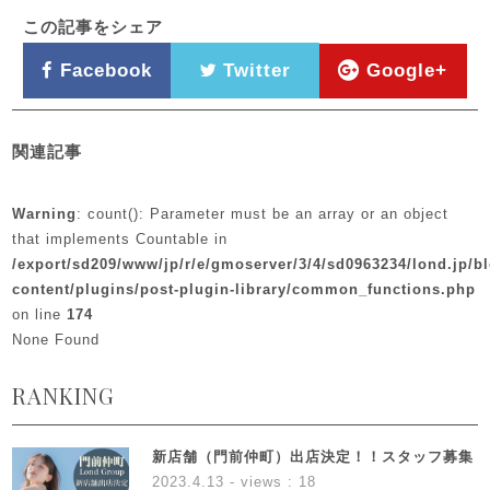
この記事をシェア
Facebook
Twitter
Google+
関連記事
Warning
: count(): Parameter must be an array or an object
that implements Countable in
/export/sd209/www/jp/r/e/gmoserver/3/4/sd0963234/lond.jp/b
content/plugins/post-plugin-library/common_functions.php
on line
174
None Found
RANKING
新店舗（門前仲町）出店決定！！スタッフ募集
2023.4.13
- views : 18