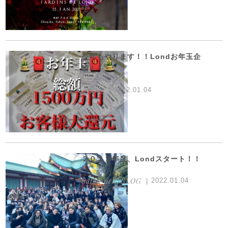
今年もやります！！Londお年玉企
画！！
その他
2022.01.04
２０２２年度、Londスタート！！
Salon newsBLOG
2022.01.04