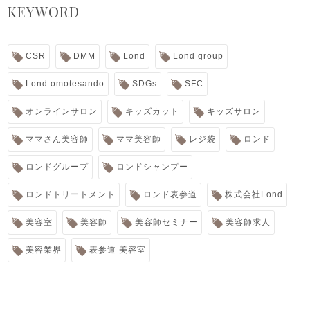
KEYWORD
CSR
DMM
Lond
Lond group
Lond omotesando
SDGs
SFC
オンラインサロン
キッズカット
キッズサロン
ママさん美容師
ママ美容師
レジ袋
ロンド
ロンドグループ
ロンドシャンプー
ロンドトリートメント
ロンド表参道
株式会社Lond
美容室
美容師
美容師セミナー
美容師求人
美容業界
表参道 美容室