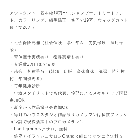
アシスタント 基本給18万〜（シャンプー、トリートメン
ト、カラーリング、縮毛矯正 修了で19万、ウィッグカット
修了で20万）
・社会保険完備（社会保険、厚生年金、労災保険、雇用保
険）
・育休産休実績有り、復帰実績も有り
・交通費2万円まで支給
・歩合、各種手当 (幹部、店販、産休育休、講習、特別技
術、年間優秀者)
・毎年健康診断
・中途スタイリストでも代表、幹部によるスキルアップ講習
参加OK
・新卒から作品撮り会参加OK
・毎月のハウススタジオ作品撮りカメラマンは多数ファッシ
ョン誌で現役活躍中のプロカメラマン
・Lond groupヘアサロン無料
・銀座アイラッシュサロンGrand oeilにてマツエク無料☆