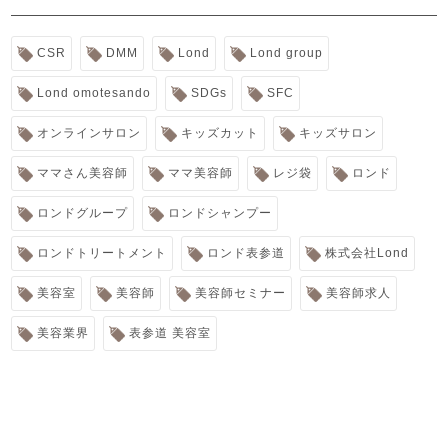
CSR
DMM
Lond
Lond group
Lond omotesando
SDGs
SFC
オンラインサロン
キッズカット
キッズサロン
ママさん美容師
ママ美容師
レジ袋
ロンド
ロンドグループ
ロンドシャンプー
ロンドトリートメント
ロンド表参道
株式会社Lond
美容室
美容師
美容師セミナー
美容師求人
美容業界
表参道 美容室