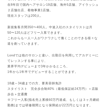
在8年目で国内ヘアサロン19店舗、海外5店舗、アイラッシュ
２店舗出店、着物事業1店舗。
現在スタッフは200人。
新規集客月間350〜400人。中途入社のスタイリストは月
50〜120人ほどフリー入客できます。
これからも一人一人がワクワクして働くことのできる様々な
道を創っていきます。
Londでは他のサロンと違い、出勤日を利用してアカデミーに
てレッスンする事により、
業界平均デビューまで3年かかるところ、
1年から1年半でデビューすることができます。
18歳～34歳までの方、要美容師免許
スタイリスト 完全歩合制40%（最低保証給24万円）＋店販
歩合＋交通費
※フリー入客(指名売上累積60万円達成、もしくは３ヶ月継続
勤務)までは研修期間となり保障給が22万円となります。