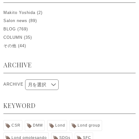
Makito Yoshida
(2)
Salon news
(89)
BLOG
(769)
COLUMN
(35)
その他
(44)
ARCHIVE
ARCHIVE
KEYWORD
CSR
DMM
Lond
Lond group
Lond omotesando
SDGs
SFC