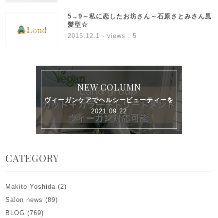
5→9～私に恋したお坊さん～石原さとみさん風
髪型☆
2015.12.1
- views : 5
NEW COLUMN
ヴィーガンケアでヘルシービューティーを
2021.09.22
CATEGORY
Makito Yoshida
(2)
Salon news
(89)
BLOG
(769)