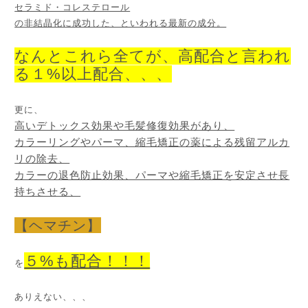
セラミド・コレステロール
の非結晶化に成功した、といわれる最新の成分。
なんとこれら全てが、高配合と言われ
る１%以上配合、、、
更に、
高いデトックス効果や毛髪修復効果があり、
カラーリングやパーマ、縮毛矯正の薬による残留アルカ
リの除去、
カラーの退色防止効果、パーマや縮毛矯正を安定させ長
持ちさせる、
【ヘマチン】
５%も配合！！！
を
ありえない、、、