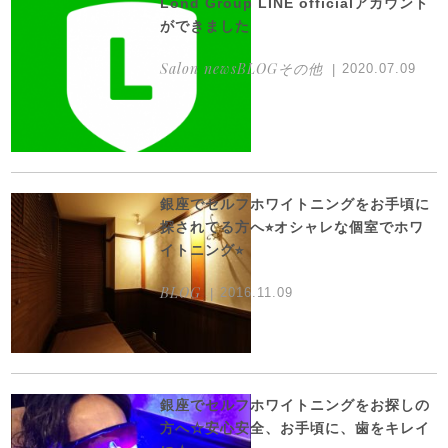
Lond Group LINE officialアカウント
ができました
Salon newsBLOGその他
2020.07.09
銀座でセルフホワイトニングをお手頃に
探されてる方へ⭐︎オシャレな個室でホワ
イトニング⭐︎
BLOG
2016.11.09
銀座でセルフホワイトニングをお探しの
方へ☆安心安全、お手頃に、歯をキレイ