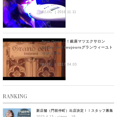
に☆
BLOG
2016.11.11
New Open！！銀座マツエクサロン
Grand oeil toujoursグランウィーユト
ゥジュール
BLOG
2017.04.03
RANKING
新店舗（門前仲町）出店決定！！スタッフ募集
2023.4.13
- views : 18