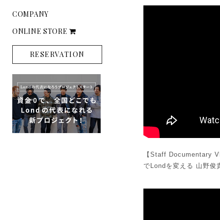
COMPANY
ONLINE STORE
RESERVATION
【Staff Documen
でLondを変える 山野俊