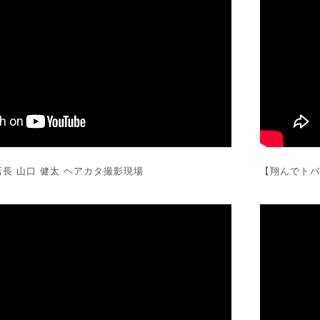
us店長 山口 健太 ヘアカタ撮影現場
【翔んでトバミカ