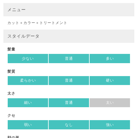
メニュー
カット＋カラー＋トリートメント
スタイルデータ
髪量
少ない
普通
多い
髪質
柔らかい
普通
硬い
太さ
細い
普通
太い
クセ
弱い
なし
強い
顔の形