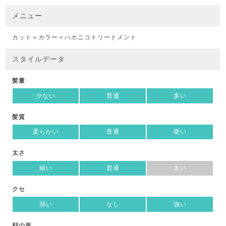
メニュー
カット＋カラー＋ハホニコトリートメント
スタイルデータ
髪量
少ない
普通
多い
髪質
柔らかい
普通
硬い
太さ
細い
普通
太い
クセ
弱い
なし
強い
顔の形