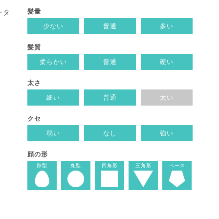
髪量
ータ
少ない
普通
多い
髪質
柔らかい
普通
硬い
太さ
細い
普通
太い
クセ
弱い
なし
強い
顔の形
卵型
丸型
四角形
三角形
ベース