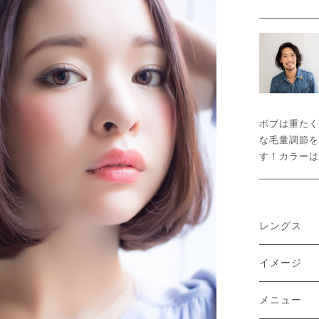
ボブは重たく
な毛量調節を
す！カラーは
レングス
イメージ
メニュー