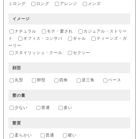
ミロング
ロング
アレンジ
メンズ
イメージ
ナチュラル
モテ・愛され
カジュアル・ストリー
ト
オフィス・コンサバ
ギャル
ティーンズ・ガ
ーリー
スタイリッシュ・クール
セクシー
顔型
丸型
卵型
四角
逆三角
ベース
髪の量
少ない
普通
多い
髪質
柔らかい
普通
硬い