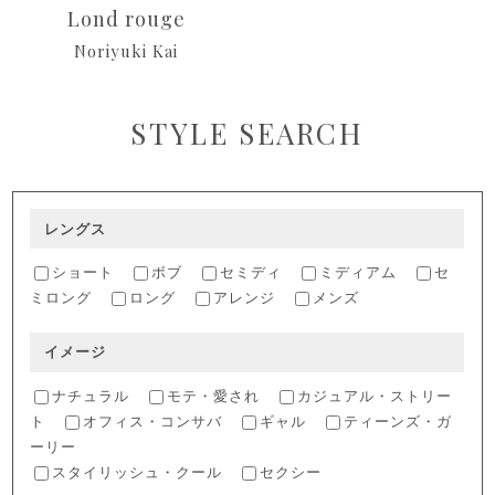
Lond rouge
Noriyuki Kai
STYLE SEARCH
レングス
ショート
ボブ
セミディ
ミディアム
セ
ミロング
ロング
アレンジ
メンズ
イメージ
ナチュラル
モテ・愛され
カジュアル・ストリー
ト
オフィス・コンサバ
ギャル
ティーンズ・ガ
ーリー
スタイリッシュ・クール
セクシー