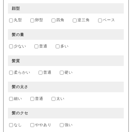
顔型
丸型
卵型
四角
逆三角
ベース
髪の量
少ない
普通
多い
髪質
柔らかい
普通
硬い
髪の太さ
細い
普通
太い
髪のクセ
なし
ややあり
強い