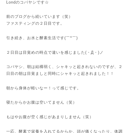
Londのコバヤシです☆
前のブログから続いています（笑）
ファスティングの２日目です。
引き続き、お水と酵素生活です(￣^￣)ゞ
２日目は目覚めの時点で違いを感じました(・Д・)ノ
コバヤシ、朝は結構弱く、シャキッと起きれないのですが、２
日目の朝は目覚ましと同時にシャキッと起きれました！！
朝から身体が軽いなー！って感じです。
寝たからかお腹は空いてません（笑）
もはやお腹が空く感じがあまりしません（笑）
一応、酵素で栄養を入れてるからか、頭が痛くなったり、体調