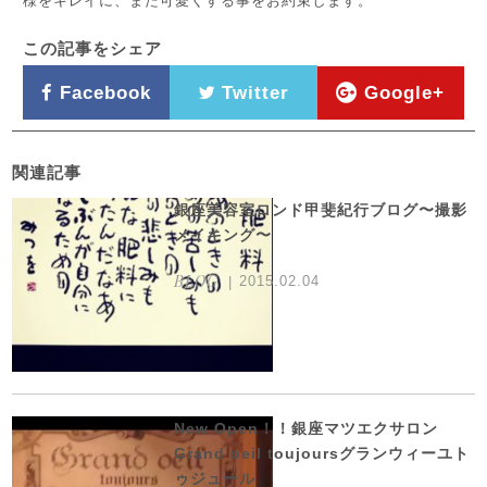
様をキレイに、また可愛くする事をお約束します。
この記事をシェア
Facebook
Twitter
Google+
関連記事
銀座美容室ロンド甲斐紀行ブログ〜撮影
メイキング〜
BLOG
2015.02.04
New Open！！銀座マツエクサロン
Grand oeil toujoursグランウィーユト
ゥジュール