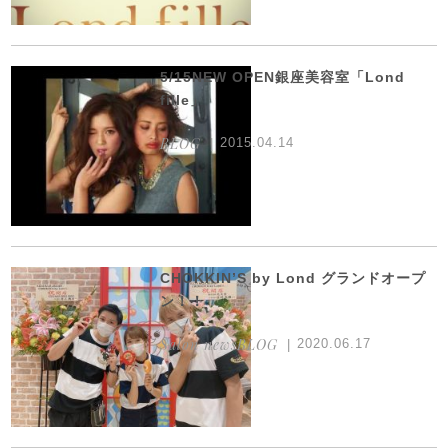
5/15NEW OPEN銀座美容室「Lond
fille」
BLOG
2015.04.14
CHOKKIN’S by Lond グランドオープ
ン！！
Salon newsBLOG
2020.06.17