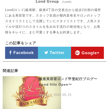
Lond Group
（Lond）
Lond(ロンド)銀座駅、銀座4丁目の交差点から徒歩2分程の場所
にある美容室です。スタッフ全員が都内某有名サロンのトップ
スタイリストとして活躍していたスタイリストです。人気スタ
イルや流行りのスタイルを生み出す流行の発信地となり、お客
様をキレイに、また可愛くする事をお約束します。
この記事をシェア
Facebook
Twitter
Google+
関連記事
銀座美容室ロンド甲斐紀行ブログ〜
Lond fille Open〜
BLOG
2015.05.15