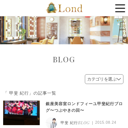
BLOG
「 甲斐 紀行」の記事一覧
銀座美容室ロンドフィーユ甲斐紀行ブロ
グ〜つぶやきの回〜
BLOG
2015.08.24
甲斐 紀行