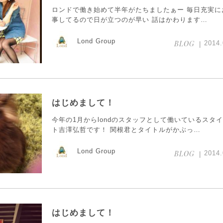
ロンドで働き始めて半年がたちましたぁー 毎日充実に
事してるので日が立つのが早い 話はかわります…
Lond Group
BLOG
2014.
はじめまして！
今年の1月からlondのスタッフとして働いているスタ
ト吉澤弘哲です！ 関根君とタイトルがかぶっ…
Lond Group
BLOG
2014.
はじめまして！