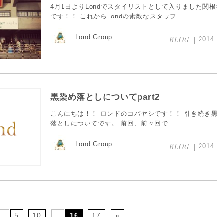
4月1日よりLondでスタイリストとして入りました関
です！！ これからLondの素敵なスタッフ…
Lond Group
BLOG
2014.
黒染め落としについてpart2
こんにちは！！ ロンドのコバヤシです！！ 引き続き
落としについてです。 前回、前々回で…
Lond Group
BLOG
2014.
...
5
10
...
16
17
»