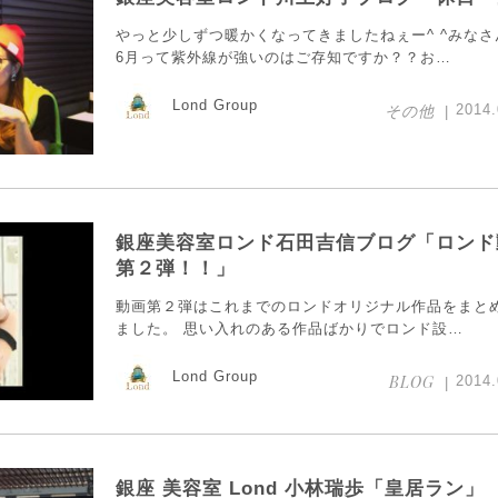
やっと少しずつ暖かくなってきましたねぇー^ ^みなさ
6月って紫外線が強いのはご存知ですか？？お…
Lond Group
その他
2014.
銀座美容室ロンド石田吉信ブログ「ロンド
第２弾！！」
動画第２弾はこれまでのロンドオリジナル作品をまと
ました。 思い入れのある作品ばかりでロンド設…
Lond Group
BLOG
2014.
銀座 美容室 Lond 小林瑞歩「皇居ラン」