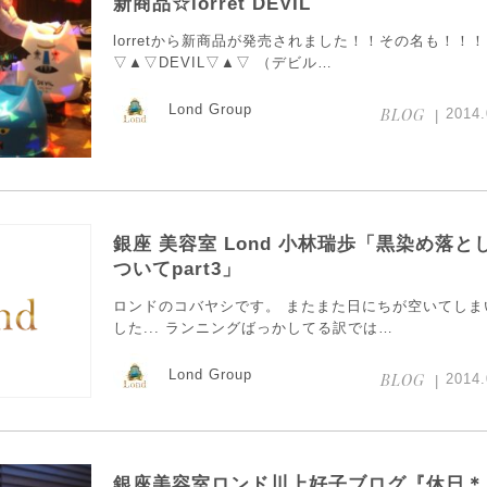
新商品☆lorret DEVIL
lorretから新商品が発売されました！！その名も！！！
▽▲▽DEVIL▽▲▽ （デビル…
Lond Group
BLOG
2014.
銀座 美容室 Lond 小林瑞歩「黒染め落と
ついてpart3」
ロンドのコバヤシです。 またまた日にちが空いてしま
した... ランニングばっかしてる訳では…
Lond Group
BLOG
2014.
銀座美容室ロンド川上好子ブログ『休日＊