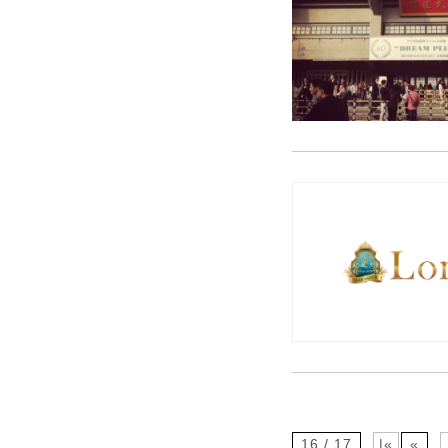
16 / 17
|«
«