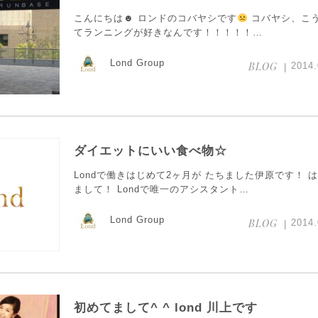
こんにちは☻ ロンドのコバヤシです
コバヤシ、こ
てランニングが好きなんです！！！！！…
Lond Group
BLOG
2014.
ダイエットにいい食べ物☆
Londで働きはじめて2ヶ月が たちました伊原です！ 
まして！ Londで唯一のアシスタント…
Lond Group
BLOG
2014.
初めてまして^ ^ lond 川上です