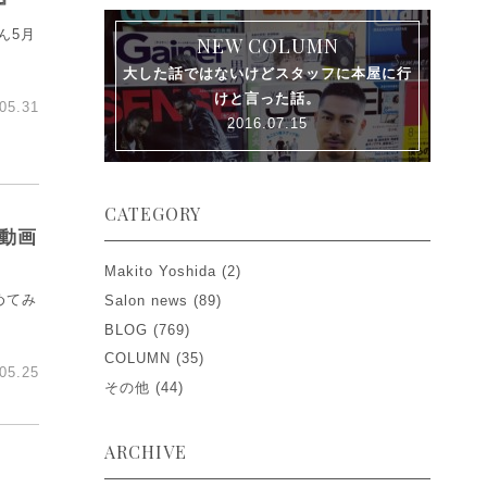
ん5月
NEW COLUMN
大した話ではないけどスタッフに本屋に行
けと言った話。
05.31
2016.07.15
CATEGORY
動画
Makito Yoshida
(2)
めてみ
Salon news
(89)
BLOG
(769)
COLUMN
(35)
05.25
その他
(44)
ARCHIVE