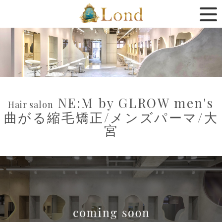
NE:M by GLROW men's
Hair salon
曲がる縮毛矯正/メンズパーマ/大
宮