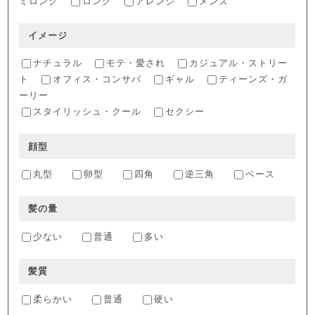
ミロング
ロング
アレンジ
メンズ
イメージ
ナチュラル
モテ・愛され
カジュアル・ストリー
ト
オフィス・コンサバ
ギャル
ティーンズ・ガ
ーリー
スタイリッシュ・クール
セクシー
顔型
丸型
卵型
四角
逆三角
ベース
髪の量
少ない
普通
多い
髪質
柔らかい
普通
硬い