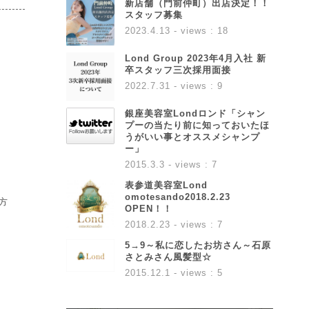
新店舗（門前仲町）出店決定！！
スタッフ募集
2023.4.13
- views : 18
Lond Group 2023年4月入社 新
卒スタッフ三次採用面接
2022.7.31
- views : 9
銀座美容室Londロンド「シャン
プーの当たり前に知っておいたほ
うがいい事とオススメシャンプ
ー」
2015.3.3
- views : 7
表参道美容室Lond
omotesando2018.2.23
方
OPEN！！
2018.2.23
- views : 7
5→9～私に恋したお坊さん～石原
さとみさん風髪型☆
2015.12.1
- views : 5