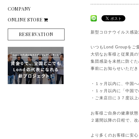
COMPANY
ONLINE STORE
新型コロナウイルス感染
RESERVATION
いつもLond Grou
大切なお客様と従業員の
集団感染を未然に防ぐた
事前にお知らせいただき
・１ヶ月以内に、中国へ
・１ヶ月以内に「中国で
・ご来店日に３７度以上
お客様ご自身の健康状態
２週間以降の日程で、改
より多くのお客様に安心