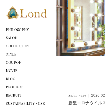
PHILOSOPHY
SALON
COLLECTION
STYLE
COUPON
MOVIE
BLOG
PRODUCT
RECRUIT
Salon news
2020.02
新型コロナウイル
SUSTAINABILITY・CSR