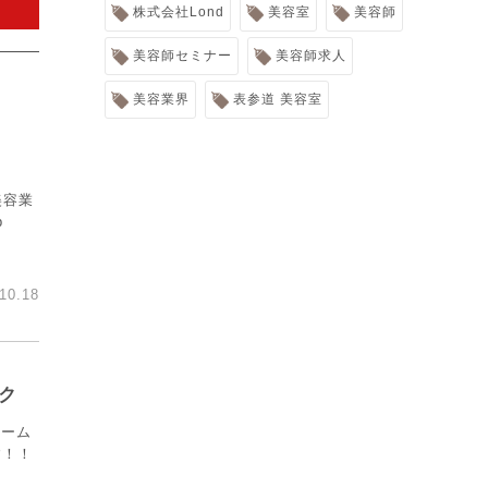
株式会社Lond
美容室
美容師
美容師セミナー
美容師求人
美容業界
表参道 美容室
は美容業
p
10.18
ク
ホーム
す！！