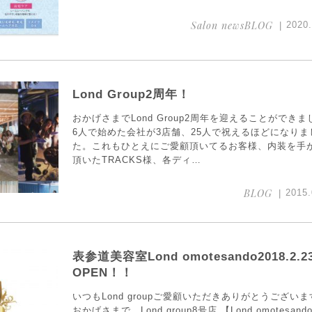
Salon newsBLOG
2020.
Lond Group2周年！
おかげさまでLond Group2周年を迎えることができま
6人で始めた会社が3店舗、25人で祝えるほどになりま
た。これもひとえにご愛顧頂いてるお客様、内装を手
頂いたTRACKS様、各ディ…
BLOG
2015.
表参道美容室Lond omotesando2018.2.2
OPEN！！
いつもLond groupご愛顧いただきありがとうござい
おかげさまで、Lond group8号店 【Lond omotesand