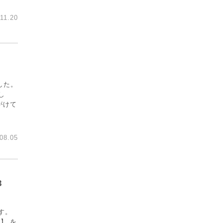
11.20
した。
し
がけて
08.05
3
ます。
o】 を