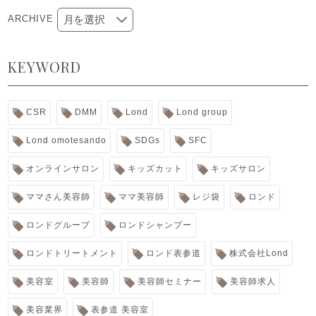
ARCHIVE
KEYWORD
CSR
DMM
Lond
Lond group
Lond omotesando
SDGs
SFC
オンラインサロン
キッズカット
キッズサロン
ママさん美容師
ママ美容師
レジ袋
ロンド
ロンドグループ
ロンドシャンプー
ロンドトリートメント
ロンド表参道
株式会社Lond
美容室
美容師
美容師セミナー
美容師求人
美容業界
表参道 美容室